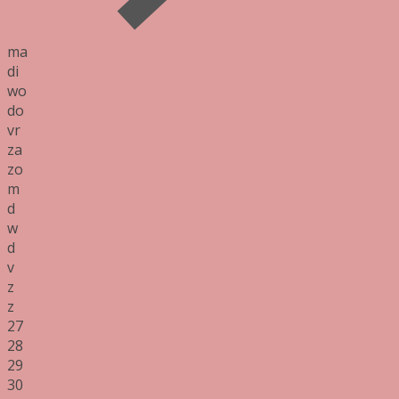
ma
di
wo
do
vr
za
zo
m
d
w
d
v
z
z
27
28
29
30