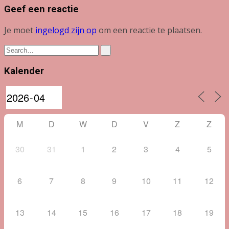
Geef een reactie
Je moet
ingelogd zijn op
om een reactie te plaatsen.
Kalender
M
D
W
D
V
Z
Z
30
31
1
2
3
4
5
6
7
8
9
10
11
12
13
14
15
16
17
18
19